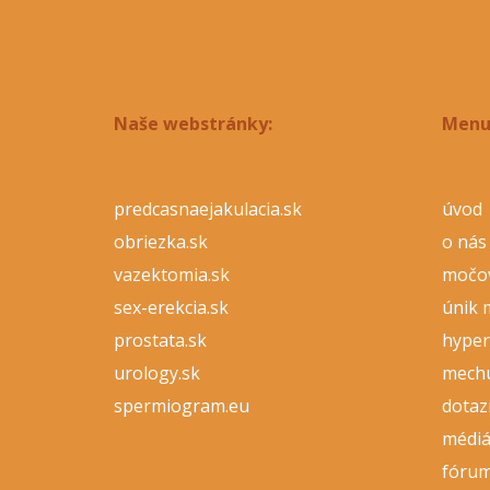
Naše webstránky:
Menu
predcasnaejakulacia.sk
úvod
obriezka.sk
o nás
vazektomia.sk
močo
sex-erekcia.sk
únik 
prostata.sk
hyper
urology.sk
mech
spermiogram.eu
dotaz
médi
fóru