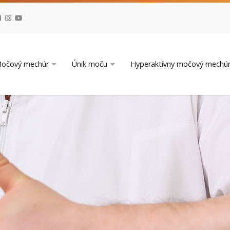
očový mechúr
Únik moču
Hyperaktívny močový mechú