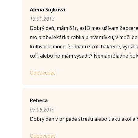
Napíšte otázku
Alena Sojková
13.01.2018
Meno (
*
)
Dobrý deň, mám 61r, asi 3 mes užívam Zabcare
moja obv.lekárka robila preventívku, v moči bol
kultivácie moču, že mám e-coli baktérie, využi
Komentár (
*
)
coli, alebo ho mám vysadiť? Nemám žiadne bole
Odpovedať
Opíšte prvé 4 písmená zo slova "
mocovy
" (
*
):
Rebeca
07.06.2016
Dobry den v pripade stresu alebo tlaku akolia 
Odpovedať