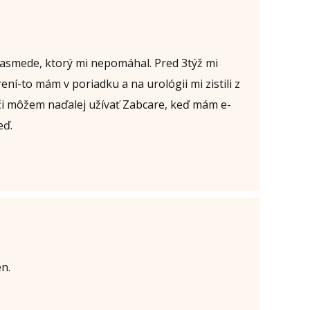
asmede, ktorý mi nepomáhal. Pred 3týž mi
ení-to mám v poriadku a na urológii mi zistili z
, či môžem naďalej užívať Zabcare, keď mám e-
eď.
n.