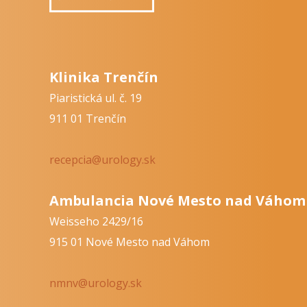
Klinika Trenčín
Piaristická ul. č. 19
911 01 Trenčín
recepcia@urology.sk
Ambulancia Nové Mesto nad Váhom
Weisseho 2429/16
915 01 Nové Mesto nad Váhom
nmnv@urology.sk