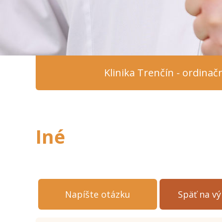
Klinika Trenčín - ordina
Iné
Napíšte otázku
Späť na v