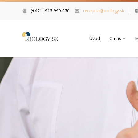
(+421) 915 999 250
recepcia@urology.sk
Úvod
O nás
M