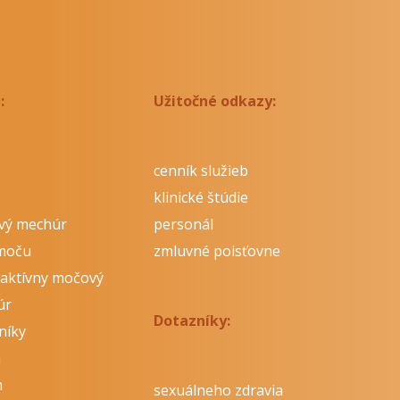
:
Užitočné odkazy:
cenník služieb
klinické štúdie
vý mechúr
personál
moču
zmluvné poisťovne
aktívny močový
úr
Dotazníky:
níky
á
m
sexuálneho zdravia