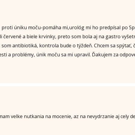
 proti úniku moču-pomáha mi,urológ mi ho predpísal po Sp
i červené a biele krvinky, preto som bola aj na gastro vyšetr
la som antibiotiká, kontrola bude o týždeň. Chcem sa spýtať
sti a problémy, únik moču sa mi upravil. Ďakujem za odpov
mam velke nutkania na mocenie, az na nevydrzanie aj cely de