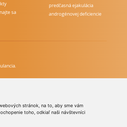
kty
predčasná ejakulácia
najte sa
androgénovej deficiencie
ulancia.
dzkovateľa.
h webových stránok, na to, aby sme vám
ochopenie toho, odkiaľ naši návštevníci
íte práva MUDr. Romana Sokola, PhD., MPH, ako aj
web.