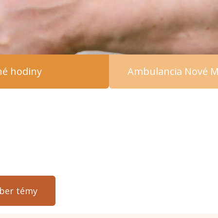
čné hodiny
Ambulancia Nové M
ýber témy