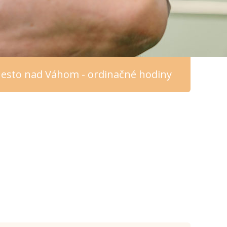
esto nad Váhom - ordinačné hodiny