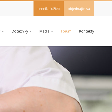
cenník služieb
objednajte sa
r
Dotazníky
Médiá
Fórum
Kontakty