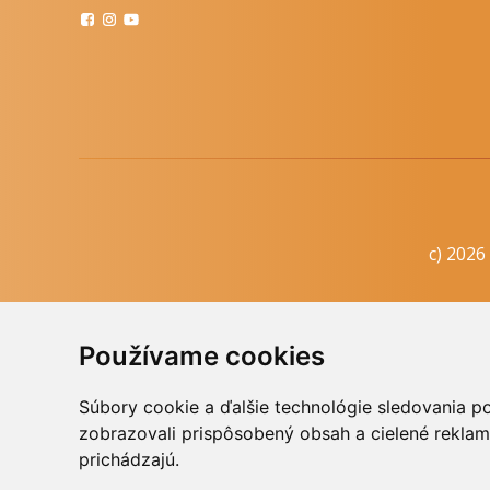
c) 2026
Informačná
Používame cookies
Súbory cookie a ďalšie technológie sledovania p
zobrazovali prispôsobený obsah a cielené reklam
Skopírovaním textu alebo časti textu z akejkoľv
prichádzajú.
prá