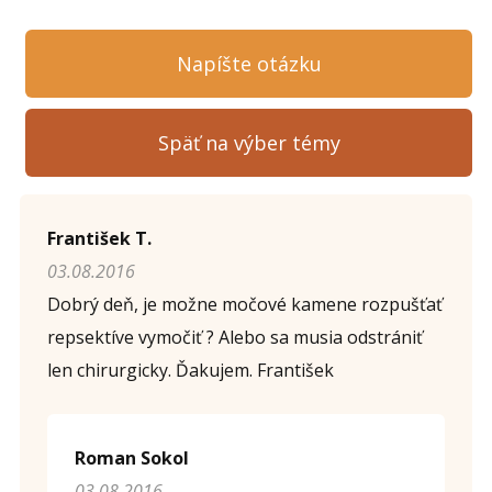
Napíšte otázku
Späť na výber témy
Napíšte otázku
František T.
03.08.2016
Meno (
*
)
Dobrý deň, je možne močové kamene rozpušťať
repsektíve vymočiť ? Alebo sa musia odstrániť
len chirurgicky. Ďakujem. František
Komentár (
*
)
Roman Sokol
03.08.2016