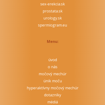
sex-erekcia.sk
prostata.sk
urology.sk
spermiogram.eu
Menu:
úvod
o nás
močový mechúr
únik moču
hyperaktívny močový mechúr
dotazníky
médiá