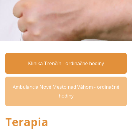
Klinika Trenčín - ordinačné hodiny
Ambulancia Nové Mesto nad Váhom - ordinačné
hodiny
Terapia