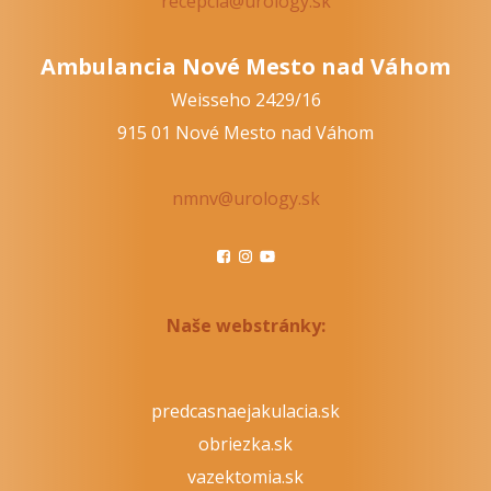
recepcia@urology.sk
Ambulancia Nové Mesto nad Váhom
Weisseho 2429/16
915 01 Nové Mesto nad Váhom
nmnv@urology.sk
Naše webstránky:
predcasnaejakulacia.sk
obriezka.sk
vazektomia.sk