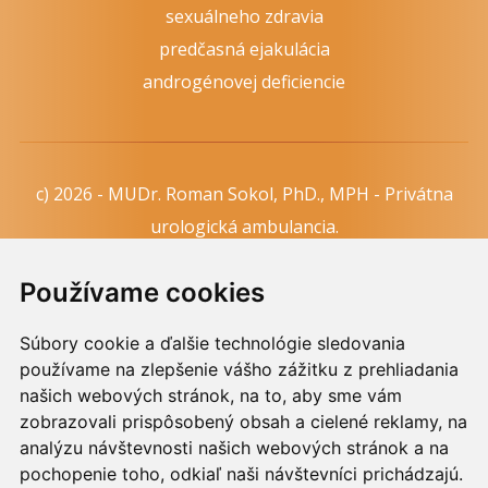
sexuálneho zdravia
predčasná ejakulácia
androgénovej deficiencie
c) 2026 - MUDr. Roman Sokol, PhD., MPH - Privátna
urologická ambulancia.
Webdesign:
Tomáš Levčík
pre RSbros.
Používame cookies
Informačná povinnosť -
Ochrana osobných údajov v
Súbory cookie a ďalšie technológie sledovania
podmienkach prevádzkovateľa.
používame na zlepšenie vášho zážitku z prehliadania
Používame cookies -
nastavenie cookies.
našich webových stránok, na to, aby sme vám
zobrazovali prispôsobený obsah a cielené reklamy, na
Skopírovaním textu alebo časti textu z akejkoľvek
analýzu návštevnosti našich webových stránok a na
pochopenie toho, odkiaľ naši návštevníci prichádzajú.
stránky tohto webu a jeho umiestnením na iný web