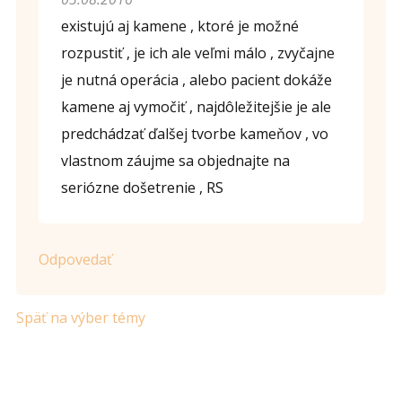
Opíšte prvé 4 písmená zo slova "
mocovy
" (
*
):
existujú aj kamene , ktoré je možné
rozpustiť , je ich ale veľmi málo , zvyčajne
je nutná operácia , alebo pacient dokáže
kamene aj vymočiť , najdôležitejšie je ale
predchádzať ďalšej tvorbe kameňov , vo
vlastnom záujme sa objednajte na
seriózne došetrenie , RS
Odpovedať
Späť na výber témy