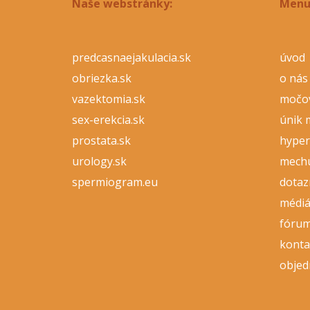
Naše webstránky:
Menu
predcasnaejakulacia.sk
úvod
obriezka.sk
o nás
vazektomia.sk
močo
sex-erekcia.sk
únik 
prostata.sk
hyper
urology.sk
mech
spermiogram.eu
dotaz
médi
fóru
konta
objed