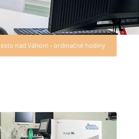
esto nad Váhom - ordinačné hodiny