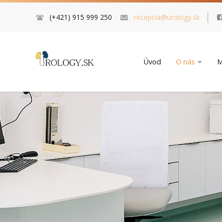
(+421) 915 999 250
recepcia@urology.sk
Úvod
O nás
M