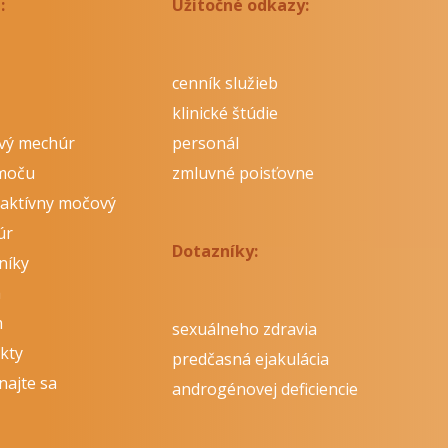
:
Užitočné odkazy:
cenník služieb
klinické štúdie
vý mechúr
personál
moču
zmluvné poisťovne
aktívny močový
úr
Dotazníky:
níky
á
m
sexuálneho zdravia
kty
predčasná ejakulácia
najte sa
androgénovej deficiencie