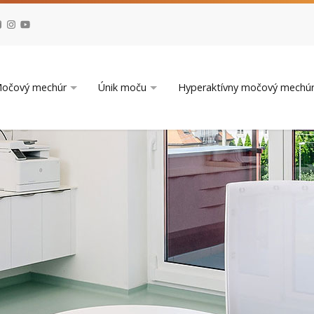
očový mechúr
Únik moču
Hyperaktívny močový mechú