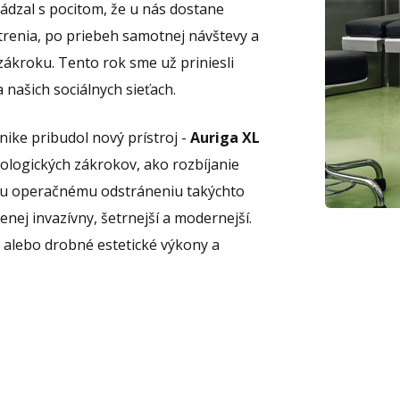
hádzal s pocitom, že u nás dostane
trenia, po priebeh samotnej návštevy a
 zákroku. Tento rok sme už priniesli
 našich sociálnych sieťach.
ike pribudol nový prístroj -
Auriga XL
ologických zákrokov, ako rozbíjanie
mu operačnému odstráneniu takýchto
ej invazívny, šetrnejší a modernejší.
a alebo drobné estetické výkony a