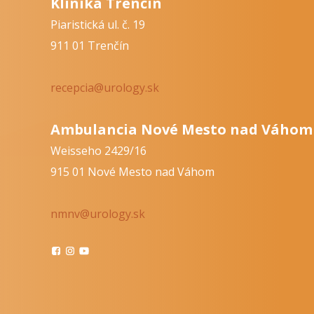
Klinika Trenčín
Piaristická ul. č. 19
911 01 Trenčín
recepcia@urology.sk
Ambulancia Nové Mesto nad Váhom
Weisseho 2429/16
915 01 Nové Mesto nad Váhom
nmnv@urology.sk