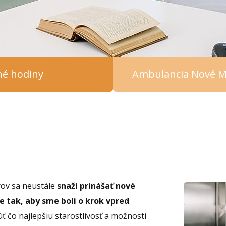
čné hodiny
Ambulancia Nové M
rov sa neustále
snaží prinášať nové
 tak, aby sme boli o krok vpred
.
 čo najlepšiu starostlivosť a možnosti