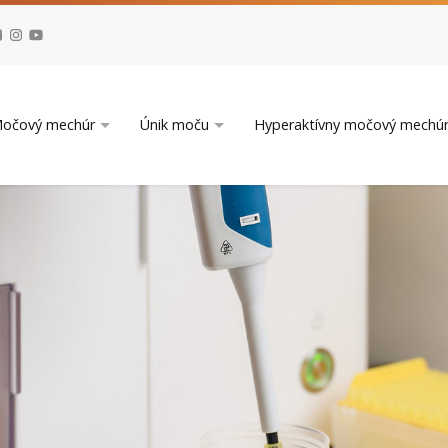
očový mechúr
Únik moču
Hyperaktívny močový mechú