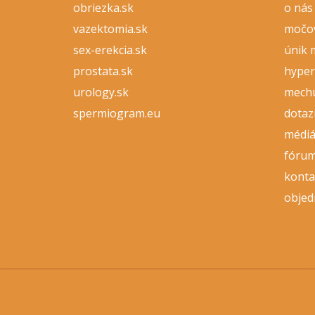
obriezka.sk
o nás
vazektomia.sk
močo
sex-erekcia.sk
únik 
prostata.sk
hyper
urology.sk
mech
spermiogram.eu
dotaz
médi
fóru
konta
objed