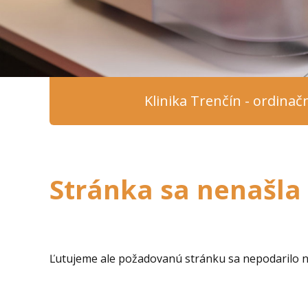
Klinika Trenčín - ordina
Stránka sa nenašla
Ľutujeme ale požadovanú stránku sa nepodarilo ná