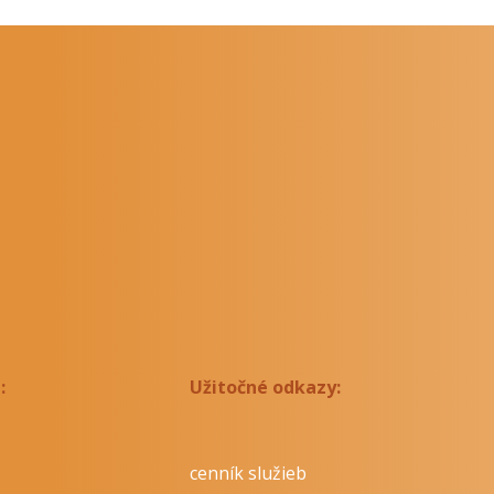
:
Užitočné odkazy:
cenník služieb