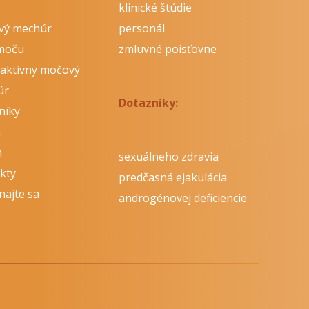
klinické štúdie
vý mechúr
personál
moču
zmluvné poisťovne
aktívny močový
úr
Dotazníky:
níky
á
m
sexuálneho zdravia
kty
predčasná ejakulácia
najte sa
androgénovej deficiencie