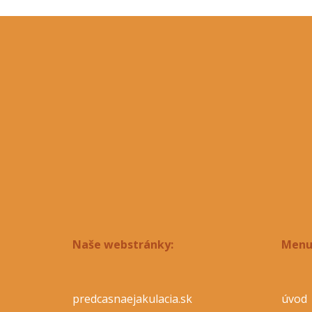
Naše webstránky:
Menu
predcasnaejakulacia.sk
úvod