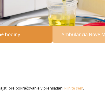
čné hodiny
Ambulancia Nové M
jsť, pre pokračovanie v prehliadaní
klinite sem
.