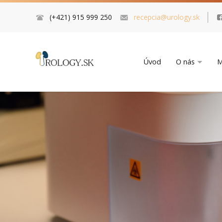
(+421) 915 999 250
recepcia@urology.sk
Úvod
O nás
M